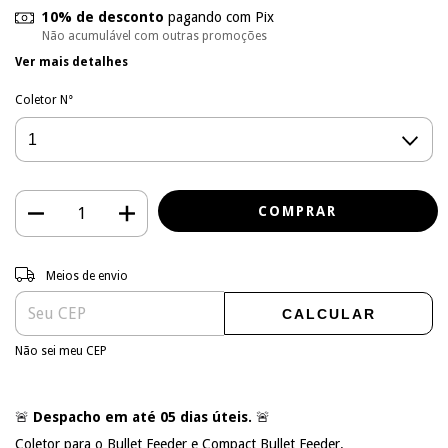
10% de desconto
pagando com Pix
Não acumulável com outras promoções
Ver mais detalhes
Coletor N°
Entregas para o CEP:
ALTERAR CEP
Meios de envio
CALCULAR
Não sei meu CEP
🚨
🚨
Despacho em até 05 dias úteis.
Coletor para o Bullet Feeder e Compact Bullet Feeder.