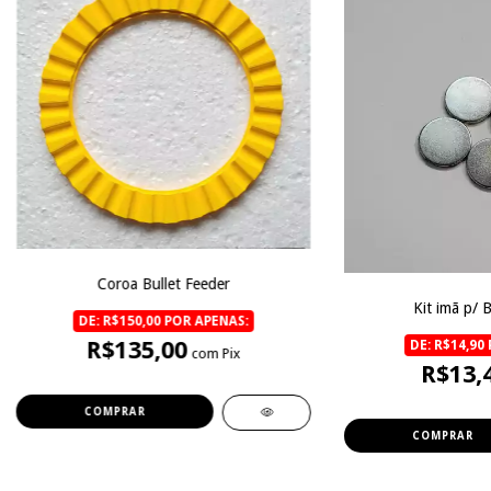
Coroa Bullet Feeder
Kit imã p/ B
DE: R$150,00 POR APENAS:
R$135,00
DE: R$14,90
com Pix
R$13,