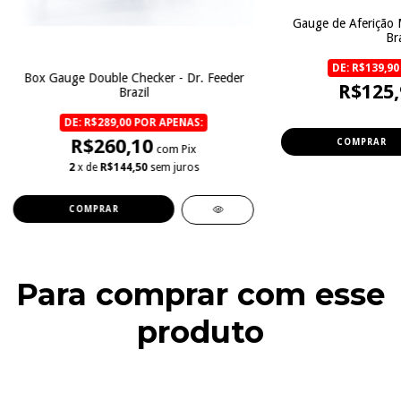
Gauge de Aferição M
Bra
DE: R$139,90
Box Gauge Double Checker - Dr. Feeder
R$125,
Brazil
DE: R$289,00 POR APENAS:
R$260,10
COMPRAR
com Pix
2
x de
R$144,50
sem juros
COMPRAR
Para comprar com esse
produto