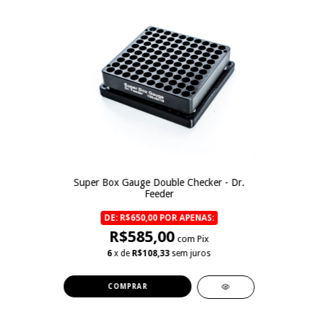
Super Box Gauge Double Checker - Dr.
Feeder
DE: R$650,00 POR APENAS:
R$585,00
com Pix
6
x de
R$108,33
sem juros
COMPRAR