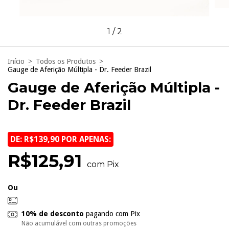
1
/
2
Início
>
Todos os Produtos
>
Gauge de Aferição Múltipla - Dr. Feeder Brazil
Gauge de Aferição Múltipla -
Dr. Feeder Brazil
DE: R$139,90 POR APENAS:
R$125,91
com Pix
Ou
10% de desconto
pagando com Pix
Não acumulável com outras promoções