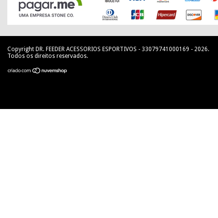
Copyright DR. FEEDER ACESSORIOS ESPORTIVOS - 33079741000169 - 2026.
Todos os direitos reservados.