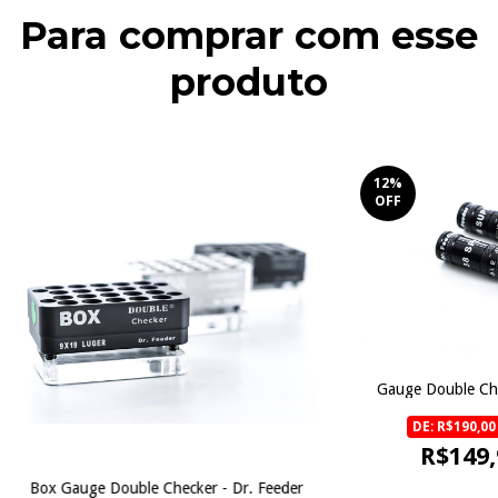
Para comprar com esse
produto
12
%
OFF
Gauge Double Che
DE: R$190,00
R$149,
Box Gauge Double Checker - Dr. Feeder