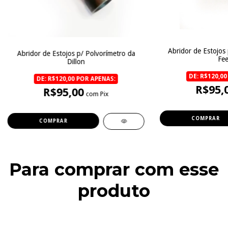
Abridor de Estojos 
Abridor de Estojos p/ Polvorímetro da
Fee
Dillon
DE: R$120,00
DE: R$120,00 POR APENAS:
R$95,
R$95,00
com Pix
COMPRAR
COMPRAR
Para comprar com esse
produto