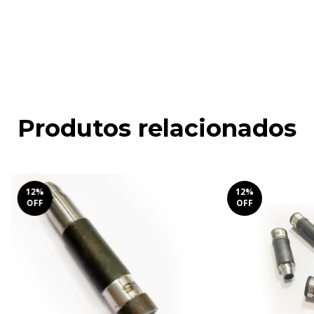
Faça login
e use seus dados de entrega
Não sei meu CEP
Produtos relacionados
12
%
12
%
OFF
OFF