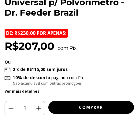
Universal p/ Polvorímetro -
Dr. Feeder Brazil
DE: R$230,00 POR APENAS:
R$207,00
com Pix
Ou
2
x de
R$115,00
sem juros
10% de desconto
pagando com Pix
Não acumulável com outras promoções
Ver mais detalhes
Meios de envio
Entregas para o CEP:
ALTERAR CEP
CALCULAR