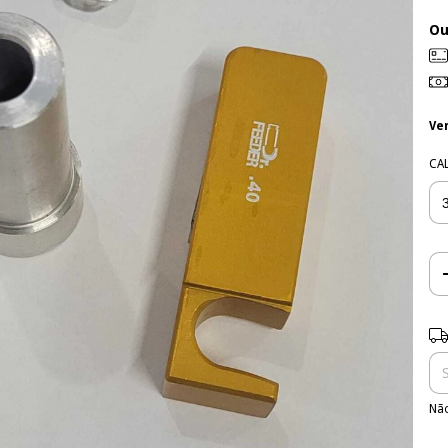
O
Ve
CA
Ent
Não