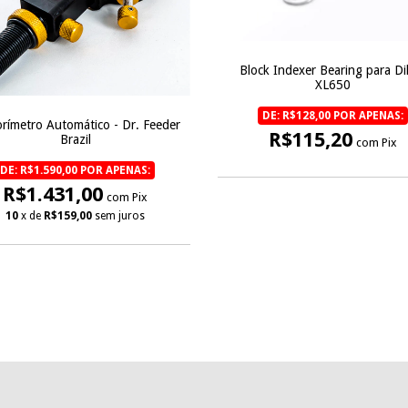
Block Indexer Bearing para Di
XL650
DE: R$128,00 POR APENAS:
rímetro Automático - Dr. Feeder
R$115,20
Brazil
com Pix
DE: R$1.590,00 POR APENAS:
R$1.431,00
com Pix
10
x de
R$159,00
sem juros