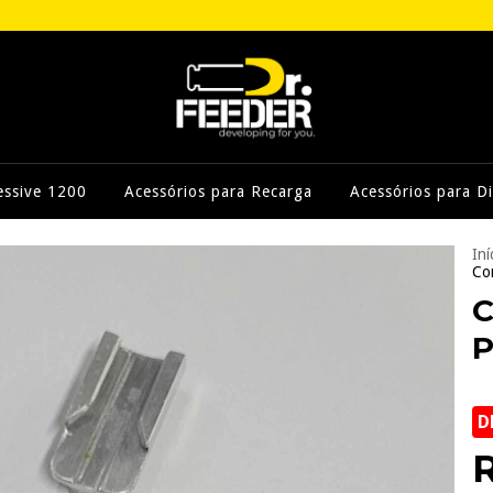
essive 1200
Acessórios para Recarga
Acessórios para Di
Iní
Co
C
P
D