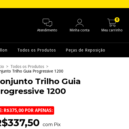
0
Atendimento
Minha conta
Meu carrinho
llon
Todos os Produtos
Peças de Reposição
cio
>
Todos os Produtos
>
njunto Trilho Guia Progressive 1200
onjunto Trilho Guia
rogressive 1200
E: R$375,00 POR APENAS:
R$337,50
com Pix