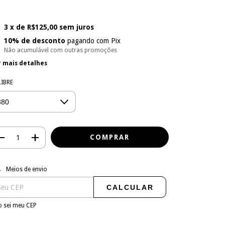
u
3
x de
R$125,00
sem juros
10% de desconto
pagando com Pix
Não acumulável com outras promoções
r mais detalhes
LIBRE
regas para o CEP:
ALTERAR CEP
Meios de envio
CALCULAR
 sei meu CEP