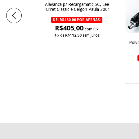
Alavanca p/ Recargamatic 5C, Lee
Turret Classic e Celgon Paula 2001
DE: R$450,00 POR APENAS:
R$405,00
com Pix
4
x de
R$112,50
sem juros
 Estojos - Dr.
Polvo
 APENAS:
com Pix
m juros