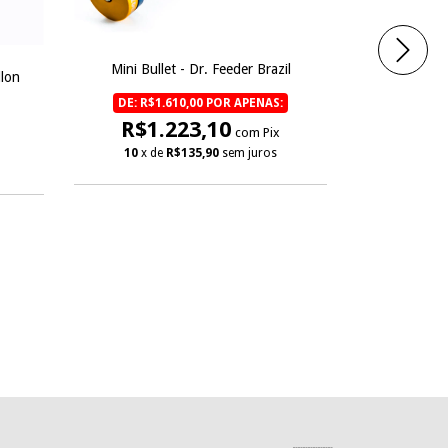
Mini Bullet - Dr. Feeder Brazil
llon
DE: R$1.610,00 POR APENAS:
R$1.223,10
com Pix
10
x de
R$135,90
sem juros
Mount Un
DE: R$
R$3
3
x de