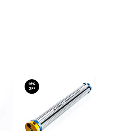
16
%
OFF