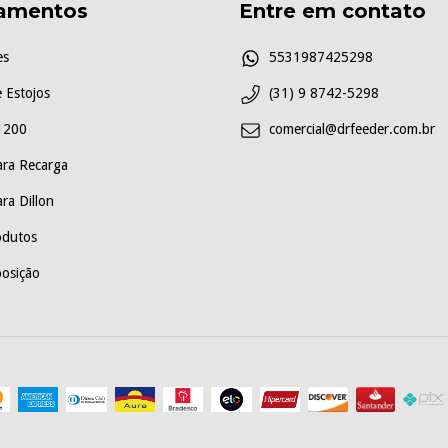
amentos
Entre em contato
es
5531987425298
 Estojos
(31) 9 8742-5298
1200
comercial@drfeeder.com.br
ara Recarga
ra Dillon
odutos
osição